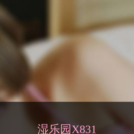
湿乐园X831